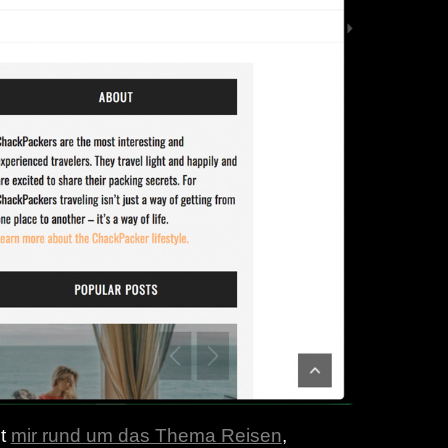
it
mir rund um das Thema Reisen
,