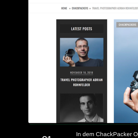
In dem ChackPacker Onl