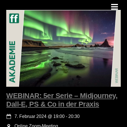
Skip
Men
to
content
WEBINAR: 5er Serie – Midjourney,
Dall-E, PS & Co in der Praxis
7. Februar 2024
@
19:00
-
20:30
Online Zoom-Meeting