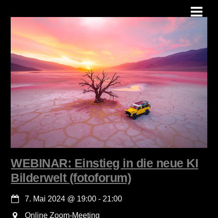
Skip
Men
to
content
WEBINAR: Einstieg in die neue KI
Bilderwelt (fotoforum)
7. Mai 2024
@
19:00
-
21:00
Online Zoom-Meeting