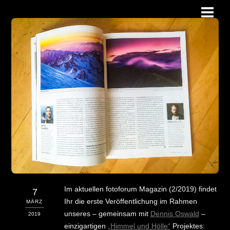
Skip
Men
to
content
Im aktuellen fotoforum Magazin (2/2019) findet
7
Ihr die erste Veröffentlichung im Rahmen
MÄRZ
unseres – gemeinsam mit
Dennis Oswald
–
2019
einzigartigen
„Himmel und Hölle“
Projektes: