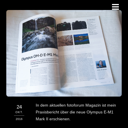
Skip
Men
to
content
In dem aktuellen fotoforum Magazin ist mein
24
Praxisbericht über die neue Olympus E-M1
OKT.
Mark II erschienen.
2016