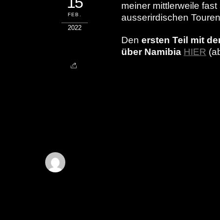
15
meiner mittlerweile f
FEB.
ausserirdischen Toure
2022
Den
ersten Teil mit d
über Namibia
HIER
(ab