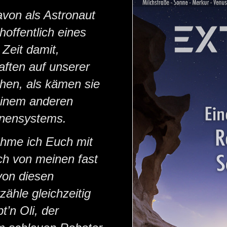
avon als Astronaut
 hoffentlich eines
 Zeit damit,
ften auf unserer
ehen, als kämen sie
einem anderen
nnensystems.
hme ich Euch mit
ch von meinen fast
von diesen
zähle gleichzeitig
’n Oli, der