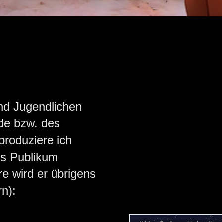
nd Jugendlichen
rde bzw. des
produziere ich
ges Publikum
e wird er übrigens
n):