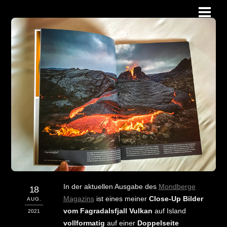
Skip
Men
to
content
In der aktuellen Ausgabe des
Mondberge
18
Magazins
ist eines meiner
Close-Up Bilder
AUG.
vom Fagradalsfjall Vulkan
auf Island
2021
vollformatig
auf einer
Doppelseite