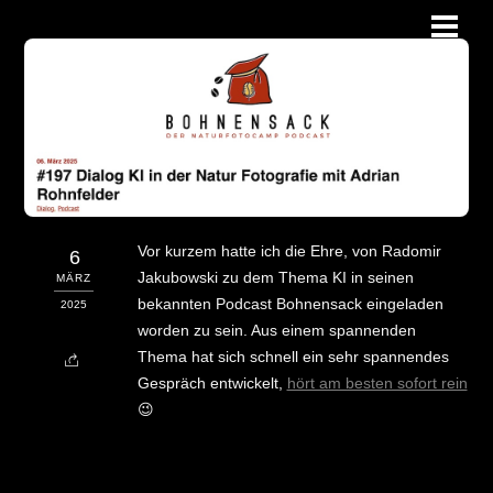
Skip
Men
to
content
Vor kurzem hatte ich die Ehre, von Radomir
6
Jakubowski zu dem Thema KI in seinen
MÄRZ
bekannten Podcast Bohnensack eingeladen
2025
worden zu sein. Aus einem spannenden
Thema hat sich schnell ein sehr spannendes
Gespräch entwickelt,
hört am besten sofort rein
😉