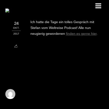
Skip
Men
to
content
Ich hatte die Tage ein tolles Gespräch mit
24
Stefan vom Weltreise Podcast! Alle nun
OKT.
neugierig gewordenen
finden es gerne hier
.
2017