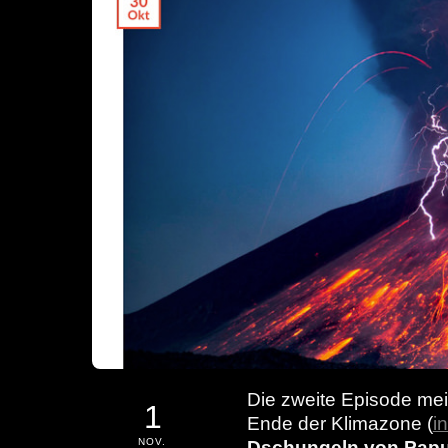
Die zweite Episode me
1
Ende der Klimazone (
i
NOV.
Dschungeln von Pap