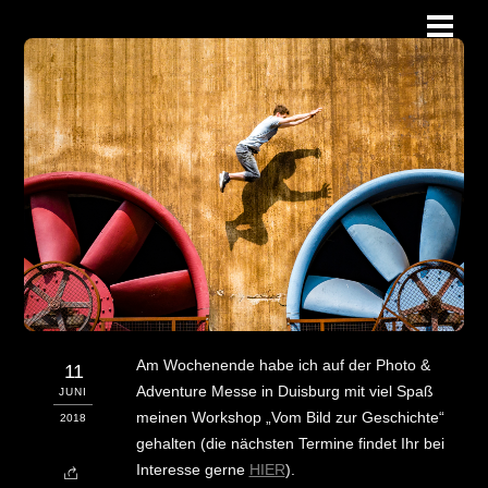
Skip
Men
to
content
Am Wochenende habe ich auf der Photo &
11
Adventure Messe in Duisburg mit viel Spaß
JUNI
meinen Workshop „Vom Bild zur Geschichte“
2018
gehalten (die nächsten Termine findet Ihr bei
Interesse gerne
HIER
).