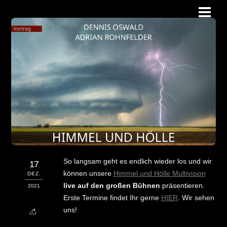
Skip
Men
to
content
So langsam geht es endlich wieder los und wir
17
können unsere
Himmel und Hölle Multivision
DEZ.
live auf den großen Bühnen
präsentieren.
2021
Erste Termine findet Ihr gerne
HIER
. Wir sehen
uns!