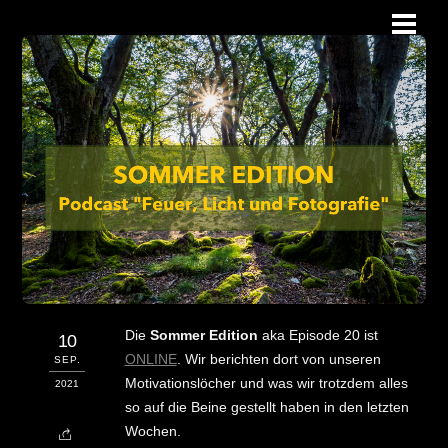
Skip
Men
to
content
Die
Sommer Edition
aka Episode 20 ist
10
ONLINE
. Wir berichten dort von unseren
SEP.
Motivationslöcher und was wir trotzdem alles
2021
so auf die Beine gestellt haben in den letzten
Wochen.