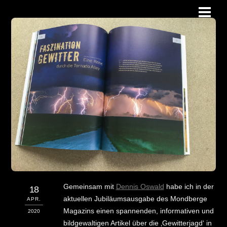
Skip
Men
to
content
Gemeinsam mit
Dennis Oswald
habe ich in der
18
aktuellen Jubiläumsausgabe des Mondberge
APR.
Magazins einen spannenden, informativen und
2020
bildgewaltigen Artikel über die ‚Gewitterjagd‘ in