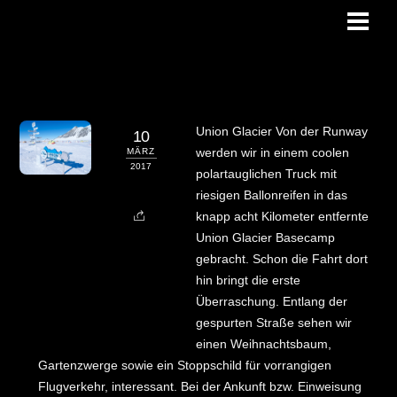
Skip
Men
to
blog
content
Union Glacier Von der Runway
10
werden wir in einem coolen
MÄRZ
2017
polartauglichen Truck mit
riesigen Ballonreifen in das
knapp acht Kilometer entfernte
Union Glacier Basecamp
gebracht. Schon die Fahrt dort
hin bringt die erste
Überraschung. Entlang der
gespurten Straße sehen wir
einen Weihnachtsbaum,
Gartenzwerge sowie ein Stoppschild für vorrangigen
Flugverkehr, interessant. Bei der Ankunft bzw. Einweisung