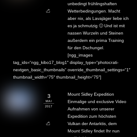
unbedingt frühlingshaften
Wetterbedingungen. Macht
aber nix, als Lavajäger liebe ich
es ja schmutzig 🙂 Und ist mit
nassen Wurzeln und Steinen
außerdem ein prima Training
für den Dschungel.
[ngg_images
tag_ids=“ngg_kibo17_blog1″ display_type=“photocrati-
nextgen_basic_thumbnails“ override_thumbnail_settings=“1″
thumbnail_width=“75″ thumbnail_height=“75″]
Mount Sidley Expedition
3
Einmalige und exclusive Video
MAI
2017
Aufnahmen von unserer
Expedition zum höchsten
Vulkan der Antarktis, dem
Mount Sidley findet Ihr nun