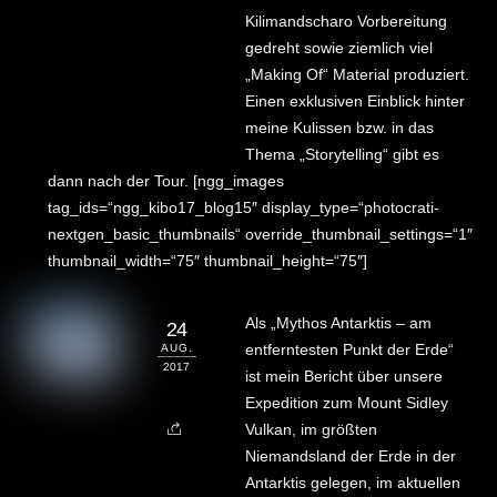
Kilimandscharo Vorbereitung
gedreht sowie ziemlich viel
„Making Of“ Material produziert.
Einen exklusiven Einblick hinter
meine Kulissen bzw. in das
Thema „Storytelling“ gibt es
dann nach der Tour. [ngg_images
tag_ids=“ngg_kibo17_blog15″ display_type=“photocrati-
nextgen_basic_thumbnails“ override_thumbnail_settings=“1″
thumbnail_width=“75″ thumbnail_height=“75″]
Als „Mythos Antarktis – am
24
entferntesten Punkt der Erde“
AUG.
2017
ist mein Bericht über unsere
Expedition zum Mount Sidley
Vulkan, im größten
Niemandsland der Erde in der
Antarktis gelegen, im aktuellen