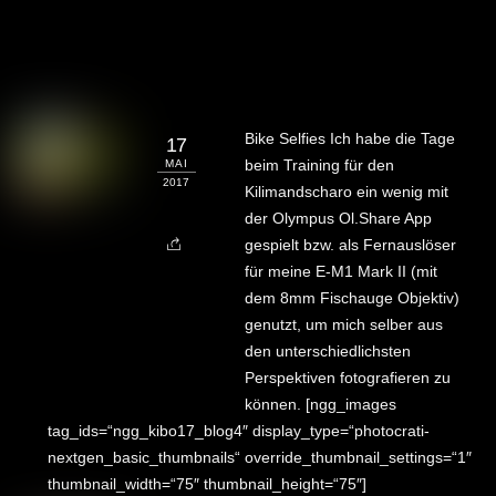
Bike Selfies Ich habe die Tage
17
beim Training für den
MAI
2017
Kilimandscharo ein wenig mit
der Olympus Ol.Share App
gespielt bzw. als Fernauslöser
für meine E-M1 Mark II (mit
dem 8mm Fischauge Objektiv)
genutzt, um mich selber aus
den unterschiedlichsten
Perspektiven fotografieren zu
können. [ngg_images
tag_ids=“ngg_kibo17_blog4″ display_type=“photocrati-
nextgen_basic_thumbnails“ override_thumbnail_settings=“1″
thumbnail_width=“75″ thumbnail_height=“75″]