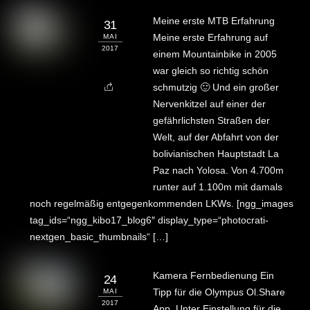
Meine erste MTB Erfahrung
31
Meine erste Erfahrung auf
MAI
2017
einem Mountainbike in 2005
war gleich so richtig schön
schmutzig 🙂 Und ein großer
Nervenkitzel auf einer der
gefährlichsten Straßen der
Welt, auf der Abfahrt von der
bolivianischen Hauptstadt La
Paz nach Yolosa. Von 4.700m
runter auf 1.100m mit damals
noch regelmäßig entgegenkommenden LKWs. [ngg_images
tag_ids=“ngg_kibo17_blog6″ display_type=“photocrati-
nextgen_basic_thumbnails“ […]
Kamera Fernbedienung Ein
24
Tipp für die Olympus Ol.Share
MAI
2017
App. Unter Einstellung für die