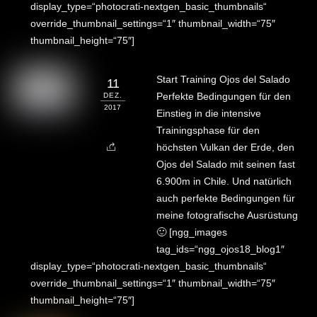
display_type=“photocrati-nextgen_basic_thumbnails“
override_thumbnail_settings=“1″ thumbnail_width=“75″
thumbnail_height=“75″]
Start Training Ojos del Salado
11
Perfekte Bedingungen für den
DEZ.
2017
Einstieg in die intensive
Trainingsphase für den
höchsten Vulkan der Erde, den
Ojos del Salado mit seinen fast
6.900m in Chile. Und natürlich
auch perfekte Bedingungen für
meine fotografische Ausrüstung
🙂 [ngg_images
tag_ids=“ngg_ojos18_blog1″
display_type=“photocrati-nextgen_basic_thumbnails“
override_thumbnail_settings=“1″ thumbnail_width=“75″
thumbnail_height=“75″]