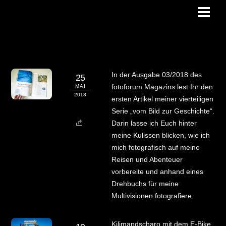
Skip
Men
to
blog
content
In der Ausgabe 03/2018 des
25
fotoforum Magazins lest Ihr den
MAI
2018
ersten Artikel meiner vierteiligen
Serie „vom Bild zur Geschichte“.
Darin lasse ich Euch hinter
meine Kulissen blicken, wie ich
mich fotografisch auf meine
Reisen und Abenteuer
vorbereite und anhand eines
Drehbuchs für meine
Multivisionen fotografiere.
Kilimandscharo mit dem E-Bike