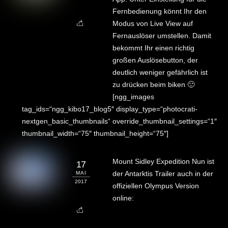
Fernbedienung könnt Ihr den
Modus von Live View auf
Fernauslöser umstellen. Damit
bekommt Ihr einen richtig
großen Auslösebutton, der
deutlich weniger gefährlich ist
zu drücken beim biken 🙂
[ngg_images
tag_ids=“ngg_kibo17_blog5″ display_type=“photocrati-
nextgen_basic_thumbnails“ override_thumbnail_settings=“1″
thumbnail_width=“75″ thumbnail_height=“75″]
Mount Sidley Expedition Nun ist
17
der Antarktis Trailer auch in der
MAI
2017
offiziellen Olympus Version
online: