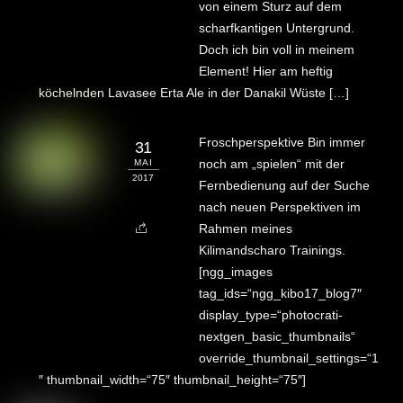
von einem Sturz auf dem
scharfkantigen Untergrund.
Doch ich bin voll in meinem
Element! Hier am heftig
köchelnden Lavasee Erta Ale in der Danakil Wüste […]
Froschperspektive Bin immer
31
noch am „spielen“ mit der
MAI
2017
Fernbedienung auf der Suche
nach neuen Perspektiven im
Rahmen meines
Kilimandscharo Trainings.
[ngg_images
tag_ids=“ngg_kibo17_blog7″
display_type=“photocrati-
nextgen_basic_thumbnails“
override_thumbnail_settings=“1
″ thumbnail_width=“75″ thumbnail_height=“75″]