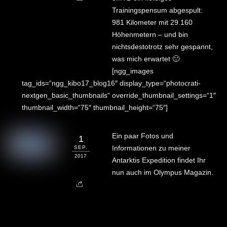
Trainingspensum abgespult:
981 Kilometer mit 29.160
Höhenmetern – und bin
nichtsdestotrotz sehr gespannt,
was mich erwartet 🙂
[ngg_images
tag_ids=“ngg_kibo17_blog16″ display_type=“photocrati-
nextgen_basic_thumbnails“ override_thumbnail_settings=“1″
thumbnail_width=“75″ thumbnail_height=“75″]
Ein paar Fotos und
1
Informationen zu meiner
SEP.
2017
Antarktis Expedition findet Ihr
nun auch im Olympus Magazin.