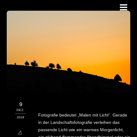
Skip
Men
to
content
9
DEZ.
Fotografie bedeutet „Malen mit Licht“. Gerade
2019
in der Landschaftsfotografie verleihen das
passende Licht wie ein warmes Morgenlicht,
ein glühend-flammender Abendhimmel oder ein