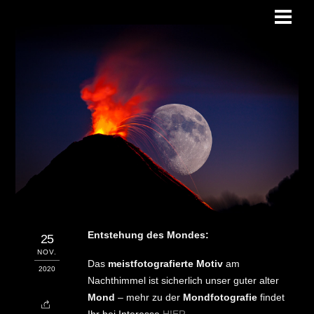
Skip
Men
to
content
Entstehung des Mondes:
25
NOV.
Das
meistfotografierte Motiv
am
2020
Nachthimmel ist sicherlich unser guter alter
Mond
– mehr zu der
Mondfotografie
findet
Ihr bei Interesse
HIER
.