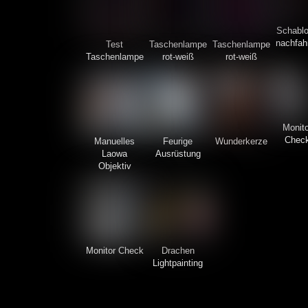
Schabl
nachfah
Test
Taschenlampe
Taschenlampe
Taschenlampe
rot-weiß
rot-weiß
Monito
Chec
Manuelles
Feurige
Wunderkerze
Laowa
Ausrüstung
Objektiv
Monitor Check
Drachen
Lightpainting