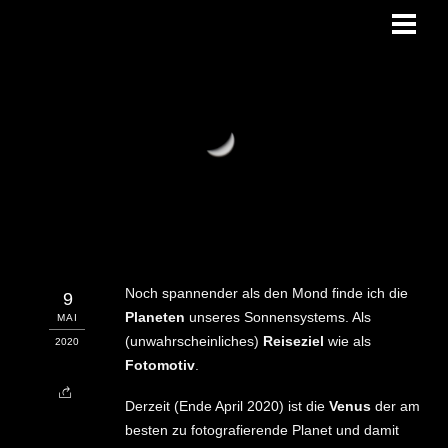
Skip
Men
to
content
Noch spannender als den Mond finde ich die
9
Planeten
unseres Sonnensystems. Als
MAI
(unwahrscheinliches)
Reiseziel
wie als
2020
Fotomotiv
.
Derzeit (Ende April 2020) ist die
Venus
der am
besten zu fotografierende Planet und damit