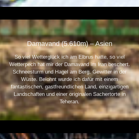
.
Damavand (5.610m) – Asien
So viel Wetterglück ich am Elbrus hatte, so viel
Wetterpech hat mir der Damavand im Iran beschert.
Schneesturm und Hagel am Berg, Gewitter in der
Wüste. Belohnt wurde ich dafür mit einem
fantastischen, gastfreundlichen Land, einzigartigen
Landschaften und einer originalen Sachertorte in
Teheran.
.