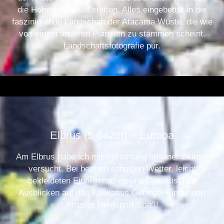
die Höhenkrankheit erlitten. Alles eingebettet in die
faszinierende Landschaft der Atacama Wüste, die wie
von einem anderen Planeten zu stammen scheint.
Landschaftsfotografie pur.
.
Elbrus (5.642m) – Europa
Am Elbrus habe ich mich erstmalig an einer Skitour
versucht. Bei bestem sonnigen Wetter, leicht
bekleideten Einheimischen und fantastischen
Ausblicken auf das Kaukasus Gebirge. Einhundert
Prozent Bergsport Spaß!