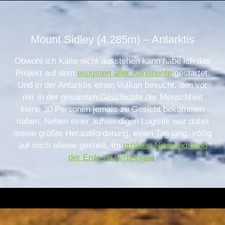
Mount Sidley (4.285m) – Antarktis
Obwohl ich Kälte nicht ausstehen kann habe ich das
Projekt auf dem
eisigsten aller Kontinente
gestartet.
Und in der Antarktis einen Vulkan besucht, den vor
mir in der gesamten Geschichte der Menschheit
keine 30 Personen jemals zu Gesicht bekommen
haben. Neben einer aufwendigen Logistik war dabei
meine größte Herausforderung, einen Tag lang, völlig
auf mich alleine gestellt, im
größten Niemandsland
der Erde zu verbringen
!
.