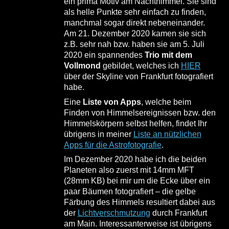
ein prima Motiv am Nachthimmel. Sie sind
als helle Punkte sehr einfach zu finden,
manchmal sogar direkt nebeneinander.
Am 21. Dezember 2020 kamen sie sich
z.B. sehr nah bzw. haben sie am 5. Juli
2020 ein spannendes
Trio mit dem
Vollmond
gebildet, welches ich
HIER
über der Skyline von Frankfurt fotografiert
habe.
Eine
Liste von Apps
, welche beim
Finden von Himmelsereignissen bzw. den
Himmelskörpern selbst helfen, findet Ihr
übrigens in meiner
Liste an nützlichen
Apps für die Astrofotografie
.
Im Dezember 2020 habe ich die beiden
Planeten also zuerst mit 14mm MFT
(28mm KB) bei mir um die Ecke über ein
paar Bäumen fotografiert – die gelbe
Färbung des Himmels resultiert dabei aus
der
Lichtverschmutzung
durch Frankfurt
am Main. Interessanterweise ist übrigens