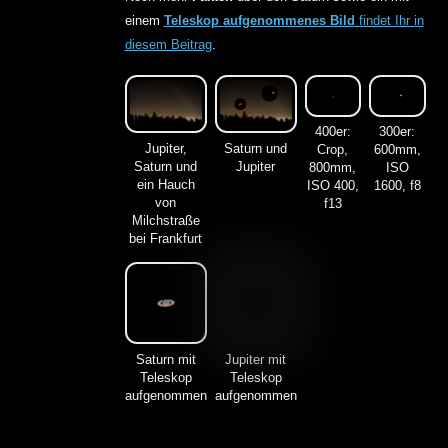
einem
Teleskop aufgenommenes Bild
findet Ihr in
diesem Beitrag
.
400er:
300er:
Jupiter,
Saturn und
Crop,
600mm,
Saturn und
Jupiter
800mm,
ISO
ein Hauch
ISO 400,
1600, f8
von
f13
Milchstraße
bei Frankfurt
Saturn mit
Jupiter mit
Teleskop
Teleskop
aufgenommen
aufgenommen